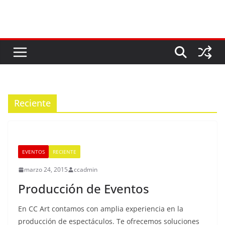
Saltar
al
contenido
Reciente
EVENTOS
RECIENTE
marzo 24, 2015
ccadmin
Producción de Eventos
En CC Art contamos con amplia experiencia en la
producción de espectáculos. Te ofrecemos soluciones